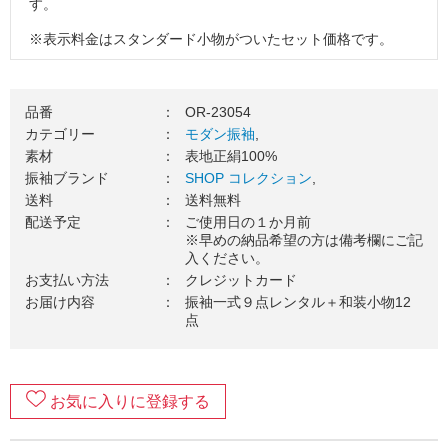
す。
※表示料金はスタンダード小物がついたセット価格です。
※掲載コーディネートの袋帯・その他小物はグレードアップ
品（要別途料金）を使用しています。
品番
：
OR-23054
３．振袖一式をお届け（送料無料）
カテゴリー
：
モダン振袖
,
素材
：
表地正絹100%
ご使用日の１カ月前を目安に、振袖一式をお送りいたしま
振袖ブランド
：
SHOP コレクション
,
す。お届け日のご希望がございましたら、お気軽にご相談く
送料
：
送料無料
ださい。
配送予定
：
ご使用日の１か月前
４．ご成人式当日（ご使用日）
※早めの納品希望の方は備考欄にご記
入ください。
振袖を着て、最高の記念日を楽しみましょう！当日の着付
お支払い方法
：
クレジットカード
け・ヘアセットの手配はお忘れなくご準備をお願いします。
お届け内容
：
振袖一式９点レンタル＋和装小物12
点
５．ご返却
ご着用が終わりましたら、翌日中に郵送でご返却ください。
万一の汚れが心配な方は、
安心ガード
のご加入がおすすめで
す。
お気に入りに登録する
６．返却完了！