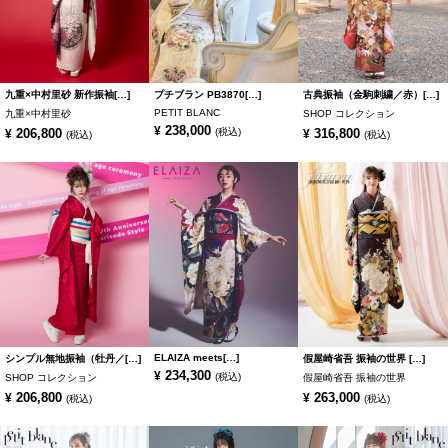
九重×中村里砂 新作振袖[…]
プチブラン PB3870[…]
古典振袖（金駒刺繍／赤）[…]
PETIT BLANC
九重×中村里砂
SHOP コレクション
238,000
¥
206,800
(税込)
316,800
¥
¥
(税込)
(税込)
ELAIZA meets[…]
シンプル無地振袖（牡丹／[…]
假屋崎省吾 振袖の世界 […]
234,300
¥
(税込)
SHOP コレクション
假屋崎省吾 振袖の世界
206,800
263,000
¥
¥
(税込)
(税込)