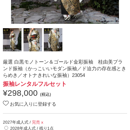
厳選 白黒モノトーン＆ゴールド金彩振袖 桂由美ブラ
ンド振袖（かっこいいモダン振袖／ド迫力の存在感とき
らめき／オトナきれいな振袖）23054
振袖レンタルフルセット
¥
298,000
(税込)
お気に入りに登録する
2027年成人式
/
完売 x
2028年成人式
/ 残り
1
点