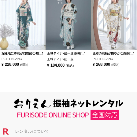
深緑地に洋花が幻想的なモ[…]
玉城ティナ×紅一点 振袖[…]
金彩の花柄が艶やかな白振[…]
PETIT BLANC
PETIT BLANC
玉城ティナ×紅一点
228,000
268,000
¥
¥
(税込)
184,800
(税込)
¥
(税込)
レンタルについて