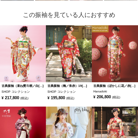
この振袖を見ている人におすすめ
古典振袖（束ね熨斗柄／白[…]
古典振袖（梅／朱赤）19[…]
古典振袖（ぼかしに花／赤[…]
Hanadoki
SHOP コレクション
SHOP コレクション
206,800
¥
217,800
195,800
(税込)
¥
¥
(税込)
(税込)