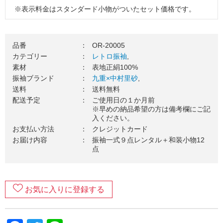
※表示料金はスタンダード小物がついたセット価格です。
※掲載コーディネートの袋帯・その他小物はグレードアップ
品（要別途料金）を使用しています。
品番
：
OR-20005
３．振袖一式をお届け（送料無料）
カテゴリー
：
レトロ振袖
,
素材
：
表地正絹100%
ご使用日の１カ月前を目安に、振袖一式をお送りいたしま
振袖ブランド
：
九重×中村里砂
,
す。お届け日のご希望がございましたら、お気軽にご相談く
送料
：
送料無料
ださい。
配送予定
：
ご使用日の１か月前
４．ご成人式当日（ご使用日）
※早めの納品希望の方は備考欄にご記
入ください。
振袖を着て、最高の記念日を楽しみましょう！当日の着付
お支払い方法
：
クレジットカード
け・ヘアセットの手配はお忘れなくご準備をお願いします。
お届け内容
：
振袖一式９点レンタル＋和装小物12
点
５．ご返却
ご着用が終わりましたら、翌日中に郵送でご返却ください。
万一の汚れが心配な方は、
安心ガード
のご加入がおすすめで
す。
お気に入りに登録する
６．返却完了！
ご返却内容が確認できましたら、当店から受け取りの連絡が