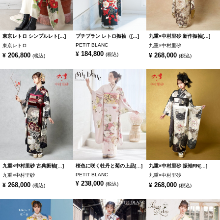
東京レトロ シンプルレト[…]
プチブラン レトロ振袖（[…]
九重×中村里砂 新作振袖[…]
PETIT BLANC
東京レトロ
九重×中村里砂
184,800
¥
206,800
(税込)
268,000
¥
¥
(税込)
(税込)
九重×中村里砂 古典振袖[…]
桜色に咲く牡丹と菊の上品[…]
九重×中村里砂 振袖RN[…]
PETIT BLANC
九重×中村里砂
九重×中村里砂
238,000
¥
268,000
(税込)
268,000
¥
¥
(税込)
(税込)