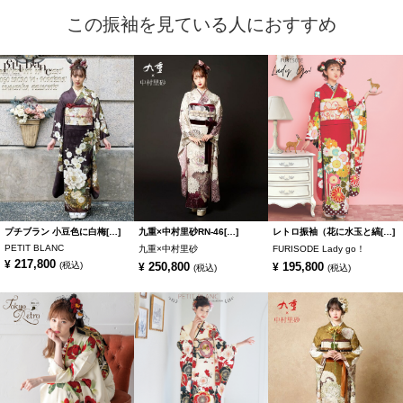
この振袖を見ている人におすすめ
プチブラン 小豆色に白梅[…]
九重×中村里砂RN-46[…]
レトロ振袖（花に水玉と縞[…]
PETIT BLANC
九重×中村里砂
FURISODE Lady go！
217,800
¥
(税込)
250,800
195,800
¥
¥
(税込)
(税込)