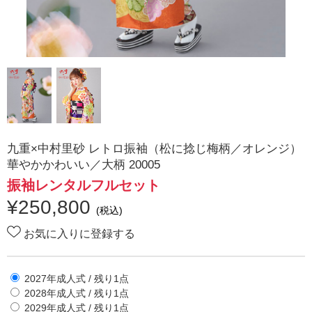
九重×中村里砂 レトロ振袖（松に捻じ梅柄／オレンジ）
華やかかわいい／大柄 20005
振袖レンタルフルセット
¥
250,800
(税込)
お気に入りに登録する
2027年成人式
/ 残り
1
点
2028年成人式
/ 残り
1
点
2029年成人式
/ 残り
1
点