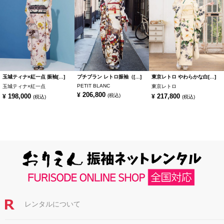
玉城ティナ×紅一点 振袖[…]
プチブラン レトロ振袖（[…]
東京レトロ やわらかな白[…]
PETIT BLANC
玉城ティナ×紅一点
東京レトロ
206,800
¥
198,000
(税込)
217,800
¥
¥
(税込)
(税込)
レンタルについて