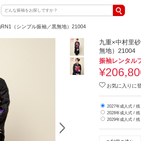
RN1（シンプル振袖／黒無地）21004
九重×中村里砂
無地）21004
振袖レンタル
¥
206,80
お気に入りに
2027年成人式
/ 
2028年成人式
/ 
2029年成人式
/ 