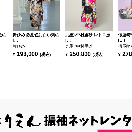
金の
舞ひめ 鉄紺色に白い菊の
九重×中村里砂 レトロ振
假屋崎
[…]
[…]
[…]
舞ひめ
九重×中村里砂
假屋崎
198,000
250,800
278
¥
¥
¥
(税込)
(税込)