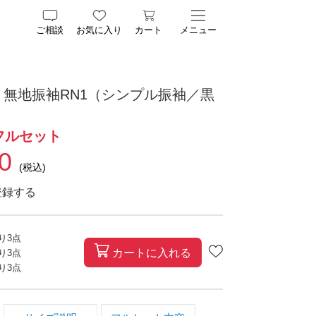
ご相談
お気に入り
カート
メニュー
 無地振袖RN1（シンプル振袖／黒
フルセット
0
(税込)
登録する
残り
3
点
カートに入れる
残り
3
点
残り
3
点