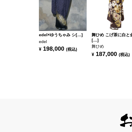
edel×ゆうちゃみ シ[…]
舞ひめ こげ茶に白と
[…]
edel
舞ひめ
198,000
¥
(税込)
187,000
¥
(税込)