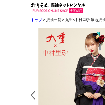
トップ
> 振袖一覧 >
九重×中村里砂 無地振袖