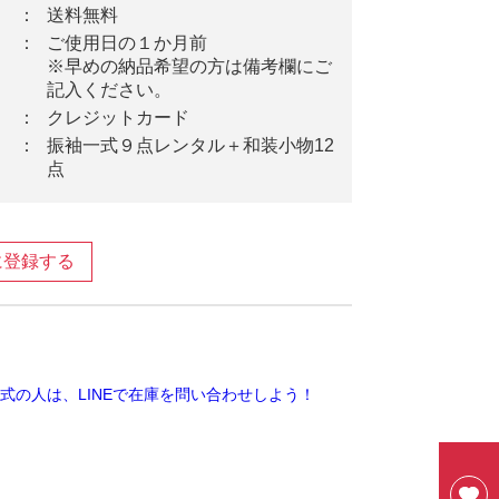
：
送料無料
：
ご使用日の１か月前
※早めの納品希望の方は備考欄にご
記入ください。
：
クレジットカード
：
振袖一式９点レンタル＋和装小物12
点
に登録する
ook
ter
ine
式の人は、LINEで在庫を問い合わせしよう！