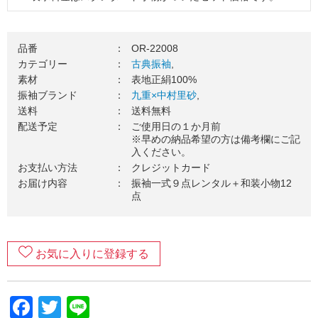
※掲載コーディネートの袋帯・その他小物はグレードアップ
品（要別途料金）を使用しています。
品番
：
OR-22008
３．振袖一式をお届け（送料無料）
カテゴリー
：
古典振袖
,
素材
：
表地正絹100%
ご使用日の１カ月前を目安に、振袖一式をお送りいたしま
振袖ブランド
：
九重×中村里砂
,
す。お届け日のご希望がございましたら、お気軽にご相談く
送料
：
送料無料
ださい。
配送予定
：
ご使用日の１か月前
４．ご成人式当日（ご使用日）
※早めの納品希望の方は備考欄にご記
入ください。
振袖を着て、最高の記念日を楽しみましょう！当日の着付
お支払い方法
：
クレジットカード
け・ヘアセットの手配はお忘れなくご準備をお願いします。
お届け内容
：
振袖一式９点レンタル＋和装小物12
点
５．ご返却
ご着用が終わりましたら、翌日中に郵送でご返却ください。
万一の汚れが心配な方は、
安心ガード
のご加入がおすすめで
す。
お気に入りに登録する
６．返却完了！
Facebook
Twitter
Line
ご返却内容が確認できましたら、当店から受け取りの連絡が
ございます。レンタルご利用いただきありがとうございまし