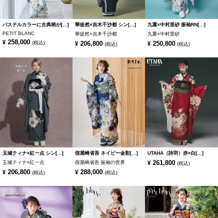
パステルカラーに古典柄が[…]
華徒然×吉木千沙都 シン[…]
九重×中村里砂 振袖RN[…]
PETIT BLANC
華徒然×吉木千沙都
九重×中村里砂
258,000
¥
(税込)
206,800
250,800
¥
¥
(税込)
(税込)
玉城ティナ×紅一点 シン[…]
假屋崎省吾 ネイビー金彩[…]
UTAHA（詩羽）赤×白[…]
261,800
玉城ティナ×紅一点
假屋崎省吾 振袖の世界
¥
(税込)
206,800
288,000
¥
¥
(税込)
(税込)