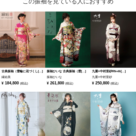
この振袖を見ている人におすすめ
古典振袖（雪輪に花づくし[…]
振袖ひいな 古典振袖（雲[…]
九重×中村里砂RN-46[…]
縁結美
振袖ひいな
九重×中村里砂
184,800
261,800
250,800
¥
¥
¥
(税込)
(税込)
(税込)