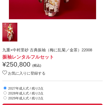
九重×中村里砂 古典振袖（梅に乱菊／金茶）22008
振袖レンタルフルセット
¥
250,800
(税込)
お気に入りに登録する
2027年成人式
/ 残り
2
点
2028年成人式
/ 残り
2
点
2029年成人式
/ 残り
2
点