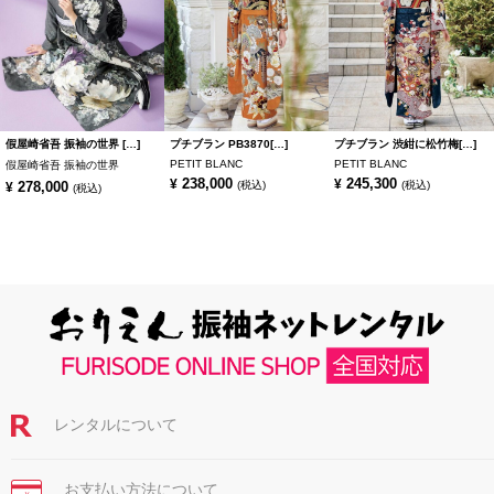
假屋崎省吾 振袖の世界 […]
プチブラン PB3870[…]
プチブラン 渋紺に松竹梅[…]
PETIT BLANC
PETIT BLANC
假屋崎省吾 振袖の世界
238,000
245,300
¥
¥
278,000
(税込)
(税込)
¥
(税込)
レンタルについて
お支払い方法について