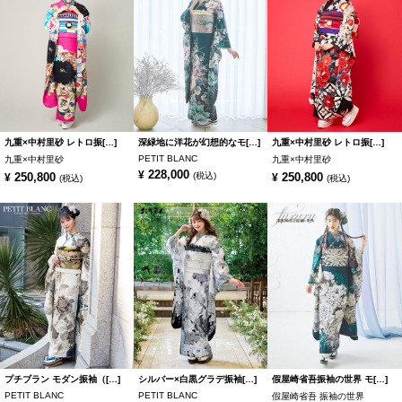
九重×中村里砂 レトロ振[…]
深緑地に洋花が幻想的なモ[…]
九重×中村里砂 レトロ振[…]
PETIT BLANC
九重×中村里砂
九重×中村里砂
228,000
¥
250,800
(税込)
250,800
¥
¥
(税込)
(税込)
プチブラン モダン振袖（[…]
シルバー×白黒グラデ振袖[…]
假屋崎省吾振袖の世界 モ[…]
PETIT BLANC
PETIT BLANC
假屋崎省吾 振袖の世界