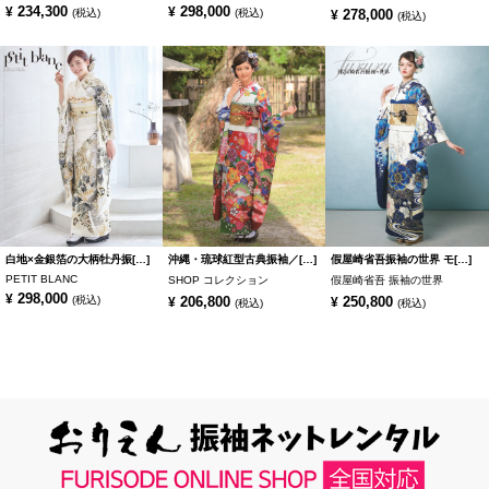
234,300
298,000
¥
¥
(税込)
(税込)
278,000
¥
(税込)
白地×金銀箔の大柄牡丹振[…]
沖縄・琉球紅型古典振袖／[…]
假屋崎省吾振袖の世界 モ[…]
PETIT BLANC
SHOP コレクション
假屋崎省吾 振袖の世界
298,000
¥
(税込)
206,800
250,800
¥
¥
(税込)
(税込)