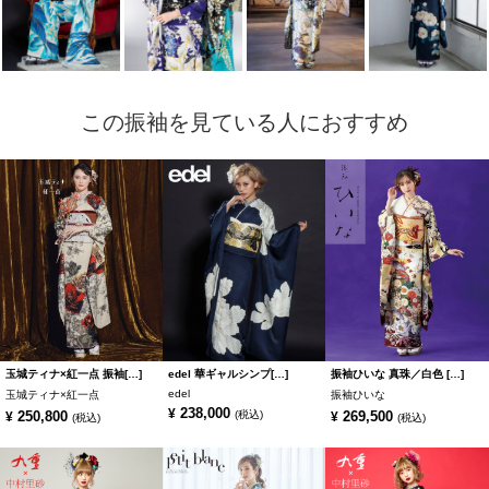
この振袖を見ている人におすすめ
玉城ティナ×紅一点 振袖[…]
edel 華ギャルシンプ[…]
振袖ひいな 真珠／白色 […]
edel
玉城ティナ×紅一点
振袖ひいな
238,000
¥
250,800
(税込)
269,500
¥
¥
(税込)
(税込)