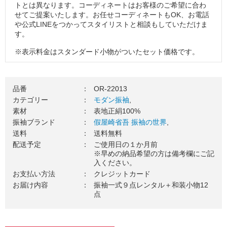
トとは異なります。コーディネートはお客様のご希望に合わ
せてご提案いたします。お任せコーディネートもOK、お電話
や公式LINEをつかってスタイリストと相談もしていただけま
す。
※表示料金はスタンダード小物がついたセット価格です。
※掲載コーディネートの袋帯・その他小物はグレードアップ
品（要別途料金）を使用しています。
品番
：
OR-22013
３．振袖一式をお届け（送料無料）
カテゴリー
：
モダン振袖
,
素材
：
表地正絹100%
ご使用日の１カ月前を目安に、振袖一式をお送りいたしま
振袖ブランド
：
假屋崎省吾 振袖の世界
,
す。お届け日のご希望がございましたら、お気軽にご相談く
送料
：
送料無料
ださい。
配送予定
：
ご使用日の１か月前
４．ご成人式当日（ご使用日）
※早めの納品希望の方は備考欄にご記
入ください。
振袖を着て、最高の記念日を楽しみましょう！当日の着付
お支払い方法
：
クレジットカード
け・ヘアセットの手配はお忘れなくご準備をお願いします。
お届け内容
：
振袖一式９点レンタル＋和装小物12
点
５．ご返却
ご着用が終わりましたら、翌日中に郵送でご返却ください。
万一の汚れが心配な方は、
安心ガード
のご加入がおすすめで