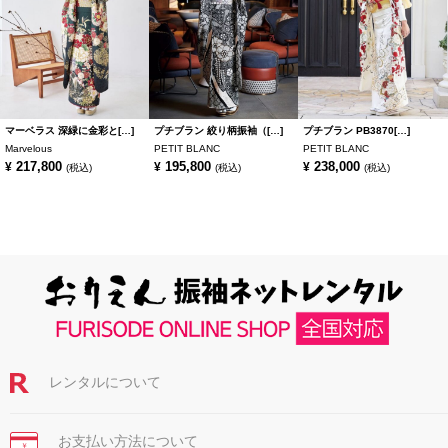
マーベラス 深緑に金彩と[…]
プチブラン 絞り柄振袖（[…]
プチブラン PB3870[…]
Marvelous
PETIT BLANC
PETIT BLANC
217,800
195,800
238,000
¥
¥
¥
(税込)
(税込)
(税込)
レンタルについて
お支払い方法について
￥