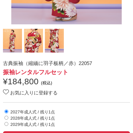
古典振袖（縮緬に羽子板柄／赤）22057
振袖レンタルフルセット
¥
184,800
(税込)
お気に入りに登録する
2027年成人式
/ 残り
1
点
2028年成人式
/ 残り
1
点
2029年成人式
/ 残り
1
点