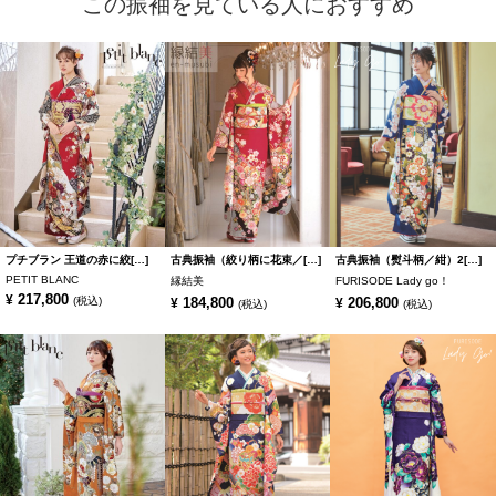
この振袖を見ている人におすすめ
プチブラン 王道の赤に絞[…]
古典振袖（絞り柄に花束／[…]
古典振袖（熨斗柄／紺）2[…]
PETIT BLANC
縁結美
FURISODE Lady go！
217,800
¥
(税込)
184,800
206,800
¥
¥
(税込)
(税込)