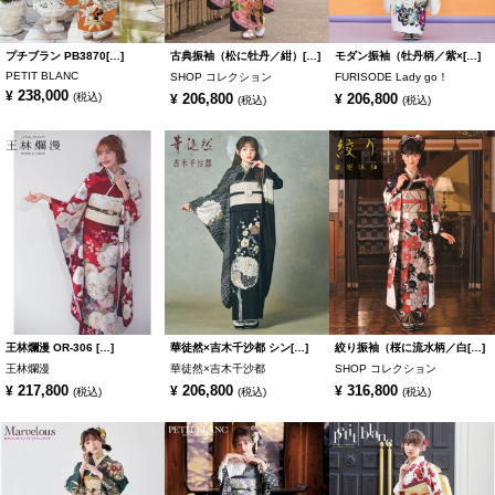
プチブラン PB3870[…]
古典振袖（松に牡丹／紺）[…]
モダン振袖（牡丹柄／紫×[…]
PETIT BLANC
SHOP コレクション
FURISODE Lady go！
238,000
¥
(税込)
206,800
206,800
¥
¥
(税込)
(税込)
王林爛漫 OR-306 […]
華徒然×吉木千沙都 シン[…]
絞り振袖（桜に流水柄／白[…]
王林爛漫
華徒然×吉木千沙都
SHOP コレクション
217,800
206,800
316,800
¥
¥
¥
(税込)
(税込)
(税込)