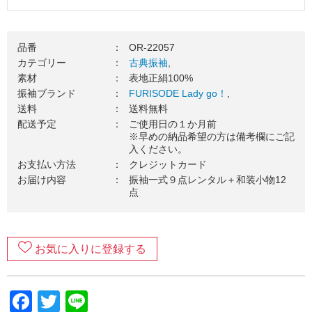
※掲載コーディネートの袋帯・その他小物はグレードアップ
品（要別途料金）を使用しています。
品番
：
OR-22057
３．振袖一式をお届け（送料無料）
カテゴリー
：
古典振袖
,
素材
：
表地正絹100%
ご使用日の１カ月前を目安に、振袖一式をお送りいたしま
振袖ブランド
：
FURISODE Lady go！
,
す。お届け日のご希望がございましたら、お気軽にご相談く
ださい。
送料
：
送料無料
配送予定
：
ご使用日の１か月前
４．ご成人式当日（ご使用日）
※早めの納品希望の方は備考欄にご記
入ください。
振袖を着て、最高の記念日を楽しみましょう！当日の着付
お支払い方法
：
クレジットカード
け・ヘアセットの手配はお忘れなくご準備をお願いします。
お届け内容
：
振袖一式９点レンタル＋和装小物12
点
５．ご返却
ご着用が終わりましたら、翌日中に郵送でご返却ください。
万一の汚れが心配な方は、
安心ガード
のご加入がおすすめで
す。
お気に入りに登録する
６．返却完了！
ご返却内容が確認できましたら、受取り完了のメールが届き
Facebook
Twitter
Line
ます。レンタルご利用いただきありがとうございました。