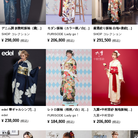
デニム調 妖艶蛇振袖（濃[…]
モダン振袖（カラー柄／白[…]
厳選絞り振袖 白地×唐絞[…]
SHOP コレクション
FURISODE Lady go！
SHOP コレクション
298,000
206,800
291,500
¥
¥
¥
(税込)
(税込)
(税込)
edel 華ギャルシンプ[…]
レトロ振袖（桜柄／白）2[…]
九重×中村里砂 無地振袖[…]
edel
FURISODE Lady go！
九重×中村里砂
238,000
¥
(税込)
184,800
206,800
¥
¥
(税込)
(税込)