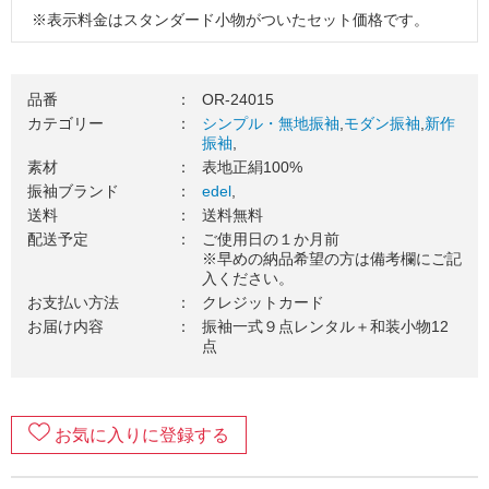
※表示料金はスタンダード小物がついたセット価格です。
※掲載コーディネートの袋帯・その他小物はグレードアップ
品（要別途料金）を使用しています。
品番
：
OR-24015
３．振袖一式をお届け（送料無料）
カテゴリー
：
シンプル・無地振袖
,
モダン振袖
,
新作
振袖
,
ご使用日の１カ月前を目安に、振袖一式をお送りいたしま
素材
：
表地正絹100%
す。お届け日のご希望がございましたら、お気軽にご相談く
振袖ブランド
：
edel
,
ださい。
送料
：
送料無料
４．ご成人式当日（ご使用日）
配送予定
：
ご使用日の１か月前
※早めの納品希望の方は備考欄にご記
振袖を着て、最高の記念日を楽しみましょう！当日の着付
入ください。
け・ヘアセットの手配はお忘れなくご準備をお願いします。
お支払い方法
：
クレジットカード
お届け内容
：
振袖一式９点レンタル＋和装小物12
５．ご返却
点
ご着用が終わりましたら、翌日中に郵送でご返却ください。
万一の汚れが心配な方は、
安心ガード
のご加入がおすすめで
す。
お気に入りに登録する
６．返却完了！
ご返却内容が確認できましたら、当店から受け取りの連絡が