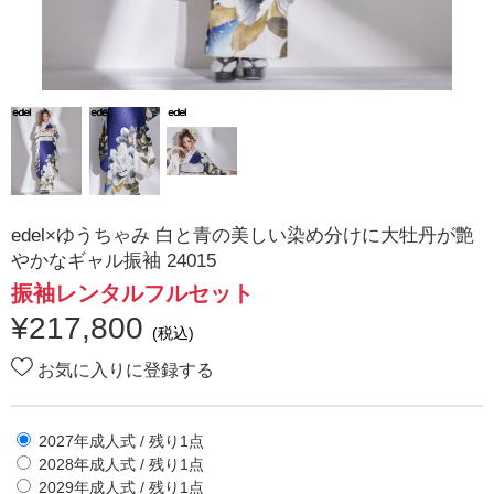
edel×ゆうちゃみ 白と青の美しい染め分けに大牡丹が艶
やかなギャル振袖 24015
振袖レンタルフルセット
¥
217,800
(税込)
お気に入りに登録する
2027年成人式
/ 残り
1
点
2028年成人式
/ 残り
1
点
2029年成人式
/ 残り
1
点