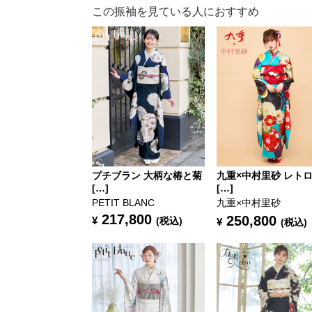
この振袖を見ている人におすすめ
プチブラン 大柄な椿と菊
九重×中村里砂 レト
[…]
[…]
PETIT BLANC
九重×中村里砂
217,800
250,800
¥
(税込)
¥
(税込)