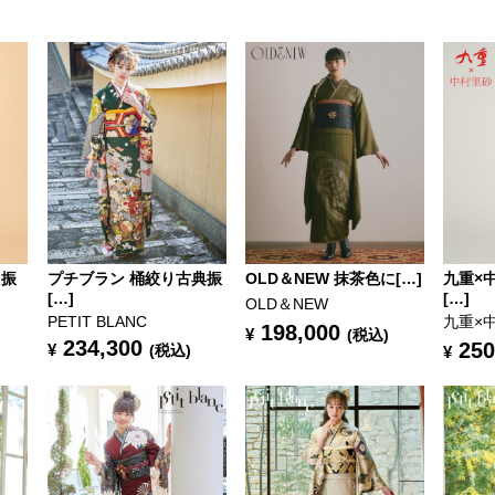
ロ振
プチブラン 桶絞り古典振
OLD＆NEW 抹茶色に[…]
九重×
[…]
[…]
OLD＆NEW
PETIT BLANC
九重×
198,000
¥
(税込)
234,300
250
¥
(税込)
¥