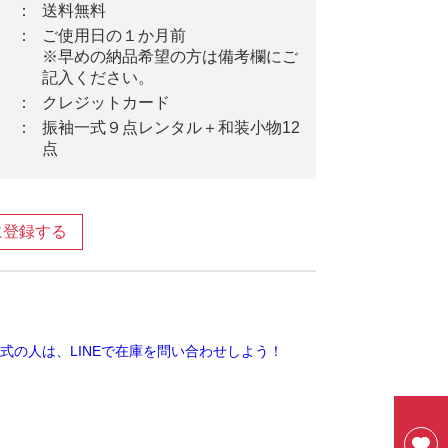
：
送料無料
：
ご使用日の１か月前
※早めの納品希望の方は備考欄にご
記入ください。
：
クレジットカード
：
振袖一式９点レンタル＋和装小物12
点
に登録する
ook
ter
ine
式の人は、LINEで在庫を問い合わせしよう！