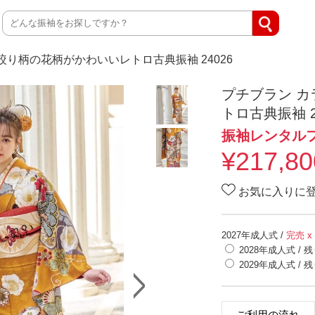
絞り柄の花柄がかわいいレトロ古典振袖 24026
プチブラン 
トロ古典振袖 2
振袖レンタル
¥
217,80
お気に入りに
2027年成人式
/
完売 x
2028年成人式
/ 
2029年成人式
/ 
ご利用の流れ