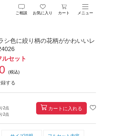
ご相談
お気に入り
カート
メニュー
カラシ色に絞り柄の花柄がかわいいレ
4026
フルセット
0
(税込)
登録する
残り
2
点
カートに入れる
残り
2
点
サイズ説明
フルセット内容