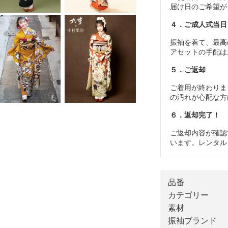
届け日のご希望が
４．ご成人式当日
振袖を着て、最高
アセットの手配は
５．ご返却
ご着用が終わりま
の汚れが心配な方
６．返却完了！
ご返却内容が確認
います。レンタル
品番
カテゴリー
素材
振袖ブランド