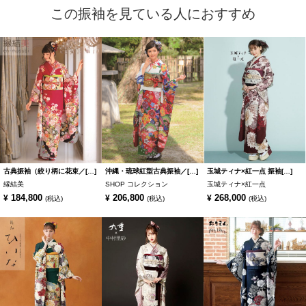
この振袖を見ている人におすすめ
古典振袖（絞り柄に花束／[…]
沖縄・琉球紅型古典振袖／[…]
玉城ティナ×紅一点 振袖[…]
縁結美
SHOP コレクション
玉城ティナ×紅一点
184,800
206,800
268,000
¥
¥
¥
(税込)
(税込)
(税込)