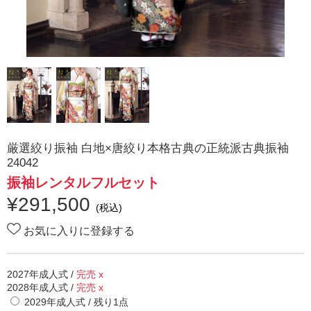
厳選絞り振袖 白地×唐絞り本格古典の正統派古典振袖
24042
振袖レンタルフルセット
¥
291,500
(税込)
お気に入りに登録する
2027年成人式
/
完売 x
2028年成人式
/
完売 x
2029年成人式
/ 残り
1
点