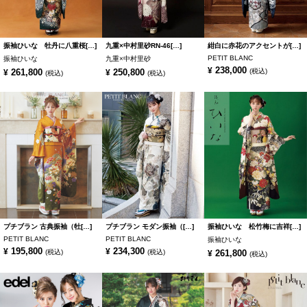
振袖ひいな 牡丹に八重桜[…]
九重×中村里砂RN-46[…]
紺白に赤花のアクセントが[…]
PETIT BLANC
振袖ひいな
九重×中村里砂
238,000
¥
261,800
250,800
(税込)
¥
¥
(税込)
(税込)
プチブラン 古典振袖（牡[…]
プチブラン モダン振袖（[…]
振袖ひいな 松竹梅に吉祥[…]
PETIT BLANC
PETIT BLANC
振袖ひいな
195,800
234,300
¥
¥
(税込)
(税込)
261,800
¥
(税込)