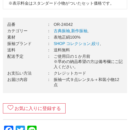
※表示料金はスタンダード小物がついたセット価格です。
※掲載コーディネートの袋帯・その他小物はグレードアップ
品（要別途料金）を使用しています。
品番
：
OR-24042
３．振袖一式をお届け（送料無料）
カテゴリー
：
古典振袖
,
新作振袖
,
素材
：
表地正絹100%
ご使用日の１カ月前を目安に、振袖一式をお送りいたしま
振袖ブランド
：
SHOP コレクション
,
絞り
,
す。お届け日のご希望がございましたら、お気軽にご相談く
送料
：
送料無料
ださい。
配送予定
：
ご使用日の１か月前
４．ご成人式当日（ご使用日）
※早めの納品希望の方は備考欄にご記
入ください。
振袖を着て、最高の記念日を楽しみましょう！当日の着付
お支払い方法
：
クレジットカード
け・ヘアセットの手配はお忘れなくご準備をお願いします。
お届け内容
：
振袖一式９点レンタル＋和装小物12
点
５．ご返却
ご着用が終わりましたら、翌日中に郵送でご返却ください。
万一の汚れが心配な方は、
安心ガード
のご加入がおすすめで
す。
お気に入りに登録する
６．返却完了！
ご返却内容が確認できましたら、当店から受け取りの連絡が