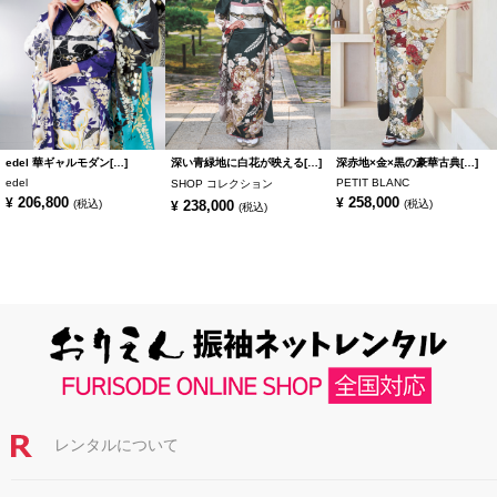
edel 華ギャルモダン[…]
深い青緑地に白花が映える[…]
深赤地×金×黒の豪華古典[…]
edel
PETIT BLANC
SHOP コレクション
206,800
258,000
¥
¥
(税込)
238,000
(税込)
¥
(税込)
レンタルについて