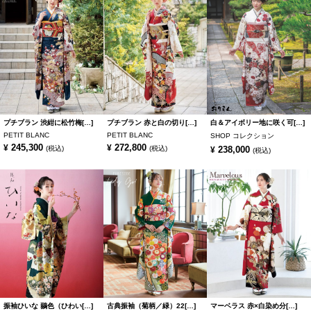
プチブラン 渋紺に松竹梅[…]
プチブラン 赤と白の切り[…]
白＆アイボリー地に咲く可[…]
PETIT BLANC
PETIT BLANC
SHOP コレクション
245,300
272,800
¥
¥
(税込)
(税込)
238,000
¥
(税込)
振袖ひいな 鶸色（ひわい[…]
古典振袖（菊柄／緑）22[…]
マーベラス 赤×白染め分[…]