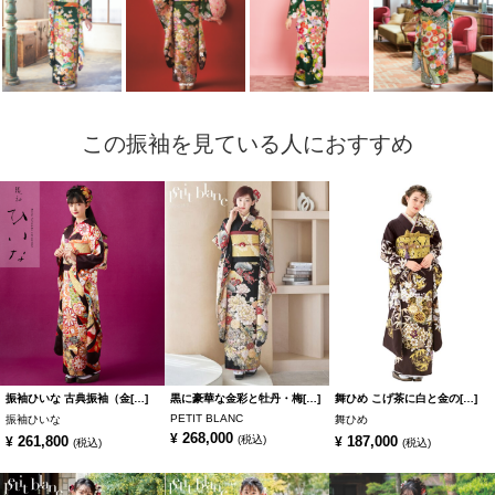
この振袖を見ている人におすすめ
振袖ひいな 古典振袖（金[…]
黒に豪華な金彩と牡丹・梅[…]
舞ひめ こげ茶に白と金の[…]
PETIT BLANC
振袖ひいな
舞ひめ
268,000
¥
261,800
(税込)
187,000
¥
¥
(税込)
(税込)