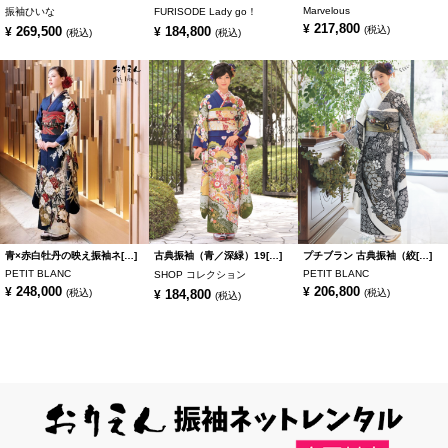
Marvelous
振袖ひいな
FURISODE Lady go！
217,800
¥
269,500
184,800
(税込)
¥
¥
(税込)
(税込)
青×赤白牡丹の映え振袖ネ[…]
古典振袖（青／深緑）19[…]
プチブラン 古典振袖（絞[…]
PETIT BLANC
PETIT BLANC
SHOP コレクション
248,000
206,800
¥
¥
(税込)
184,800
(税込)
¥
(税込)