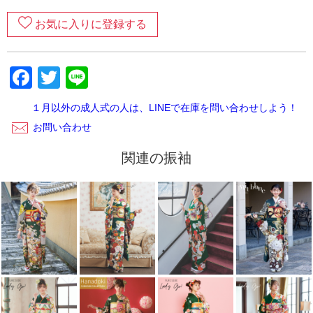
万一の汚れが心配な方は、
安心ガード
のご加入がおすすめで
す。
お気に入りに登録する
６．返却完了！
Facebook
Twitter
Line
ご返却内容が確認できましたら、当店から受け取りの連絡が
ございます。レンタルご利用いただきありがとうございまし
た。
１月以外の成人式の人は、LINEで在庫を問い合わせしよう！
お問い合わせ
関連の振袖