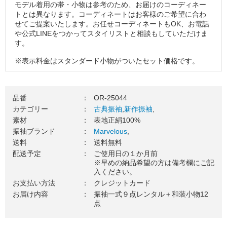
モデル着用の帯・小物は参考のため、お届けのコーディネー
トとは異なります。コーディネートはお客様のご希望に合わ
せてご提案いたします。お任せコーディネートもOK、お電話
や公式LINEをつかってスタイリストと相談もしていただけま
す。
※表示料金はスタンダード小物がついたセット価格です。
※掲載コーディネートの袋帯・その他小物はグレードアップ
品（要別途料金）を使用しています。
品番
：
OR-25044
３．振袖一式をお届け（送料無料）
カテゴリー
：
古典振袖
,
新作振袖
,
素材
：
表地正絹100%
ご使用日の１カ月前を目安に、振袖一式をお送りいたしま
振袖ブランド
：
Marvelous
,
す。お届け日のご希望がございましたら、お気軽にご相談く
送料
：
送料無料
ださい。
配送予定
：
ご使用日の１か月前
４．ご成人式当日（ご使用日）
※早めの納品希望の方は備考欄にご記
入ください。
振袖を着て、最高の記念日を楽しみましょう！当日の着付
お支払い方法
：
クレジットカード
け・ヘアセットの手配はお忘れなくご準備をお願いします。
お届け内容
：
振袖一式９点レンタル＋和装小物12
点
５．ご返却
ご着用が終わりましたら、翌日中に郵送でご返却ください。