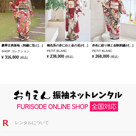
豪華古典振袖（刺繍に箔と[…]
褐色系の赤に白と金の花が[…]
赤色に絞り柄と金駒刺繍が[…]
PETIT BLANC
PETIT BLANC
SHOP コレクション
238,000
268,000
¥
¥
316,800
(税込)
(税込)
¥
(税込)
レンタルについて