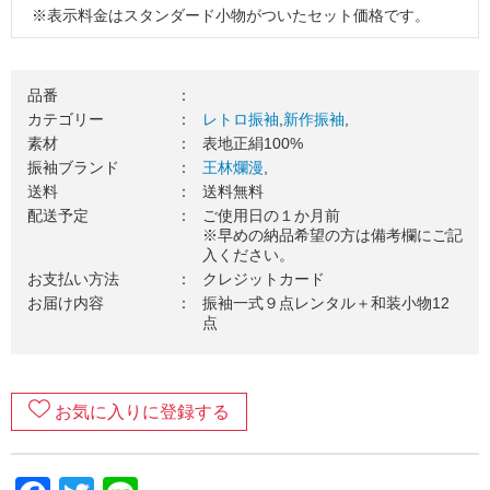
※表示料金はスタンダード小物がついたセット価格です。
※掲載コーディネートの袋帯・その他小物はグレードアップ
品（要別途料金）を使用しています。
品番
：
３．振袖一式をお届け（送料無料）
カテゴリー
：
レトロ振袖
,
新作振袖
,
素材
：
表地正絹100%
ご使用日の１カ月前を目安に、振袖一式をお送りいたしま
振袖ブランド
：
王林爛漫
,
す。お届け日のご希望がございましたら、お気軽にご相談く
送料
：
送料無料
ださい。
配送予定
：
ご使用日の１か月前
４．ご成人式当日（ご使用日）
※早めの納品希望の方は備考欄にご記
入ください。
振袖を着て、最高の記念日を楽しみましょう！当日の着付
お支払い方法
：
クレジットカード
け・ヘアセットの手配はお忘れなくご準備をお願いします。
お届け内容
：
振袖一式９点レンタル＋和装小物12
点
５．ご返却
ご着用が終わりましたら、翌日中に郵送でご返却ください。
万一の汚れが心配な方は、
安心ガード
のご加入がおすすめで
す。
お気に入りに登録する
６．返却完了！
ご返却内容が確認できましたら、当店から受け取りの連絡が