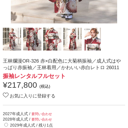
王林爛漫OR-326 赤×白配色に大菊柄振袖／成人式はや
っぱり赤振袖／王林着用／かわいい赤白レトロ 26011
振袖レンタルフルセット
¥
217,800
(税込)
お気に入りに登録する
2027年成人式
/
要問い合わせ
2028年成人式
/
要問い合わせ
2029年成人式
/ 残り
1
点