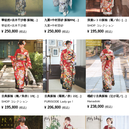
華徒然×吉木千沙都 振袖[…]
九重×中村里砂 振袖RN[…]
浪漫レトロ振袖（菊／白）[…]
華徒然×吉木千沙都
九重×中村里砂
SHOP コレクション
250,800
250,800
195,800
¥
¥
¥
(税込)
(税込)
(税込)
古典振袖（梅／朱赤）19[…]
古典振袖（菊柄／赤）22[…]
桶絞り古典振袖（辻が花／[…]
Hanadoki
SHOP コレクション
FURISODE Lady go！
238,000
¥
195,800
206,800
(税込)
¥
¥
(税込)
(税込)