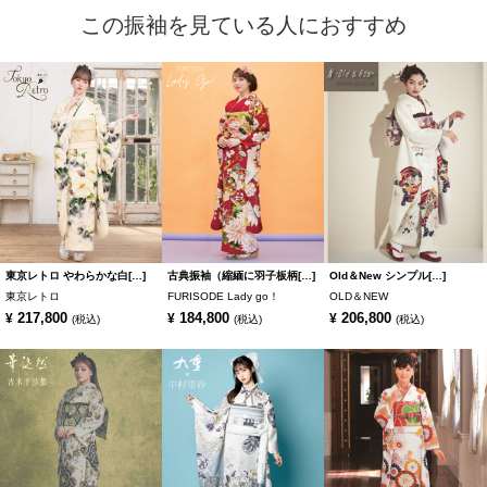
この振袖を見ている人におすすめ
東京レトロ やわらかな白[…]
古典振袖（縮緬に羽子板柄[…]
Old＆New シンプル[…]
東京レトロ
FURISODE Lady go！
OLD＆NEW
217,800
184,800
206,800
¥
¥
¥
(税込)
(税込)
(税込)