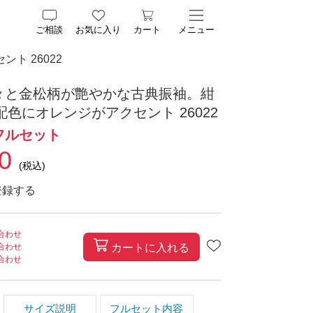
ご相談
お気に入り
カート
メニュー
ト 26022
々と金松柄が艶やかな古典振袖。紺
配色にオレンジがアクセント 26022
フルセット
0
(税込)
登録する
合わせ
カートに入れる
合わせ
合わせ
サイズ説明
フルセット内容