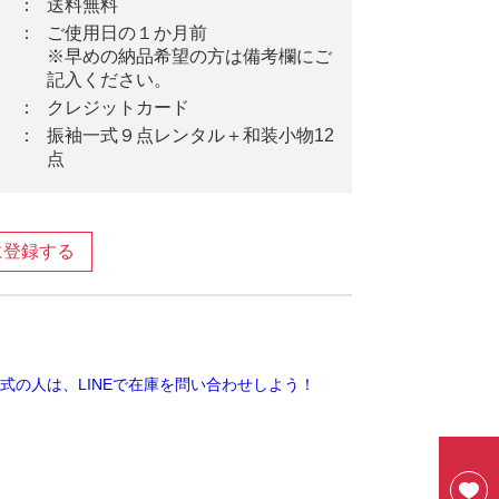
：
送料無料
：
ご使用日の１か月前
※早めの納品希望の方は備考欄にご
記入ください。
：
クレジットカード
：
振袖一式９点レンタル＋和装小物12
点
に登録する
ook
ter
ine
式の人は、LINEで在庫を問い合わせしよう！