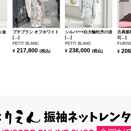
（金
プチブラン オフホワイト
シルバー×白大輪牡丹の淡
古典振
[…]
[…]
2[…]
PETIT BLANC
PETIT BLANC
FURIS
217,800
238,000
206
¥
¥
(税込)
(税込)
¥