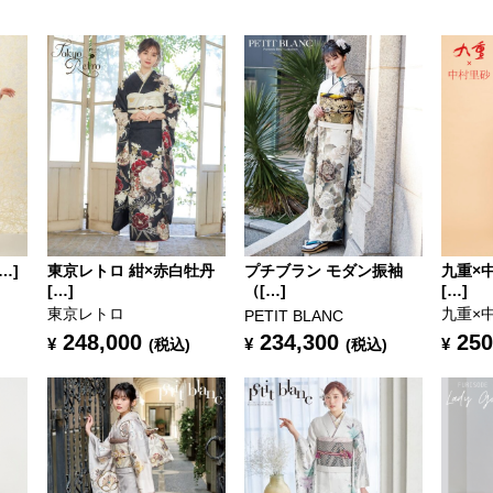
…]
東京レトロ 紺×赤白牡丹
プチブラン モダン振袖
九重×
[…]
（[…]
[…]
東京レトロ
九重×
PETIT BLANC
248,000
234,300
250
¥
¥
¥
(税込)
(税込)