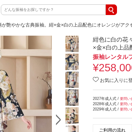
が艶やかな古典振袖。紺×金×白の上品配色にオレンジがアクセン
紺色に白の花
×金×白の上品
振袖レンタル
¥
258,00
お気に入りに
2027年成人式
/
要問い
2028年成人式
/
要問い
2029年成人式
/
要問い
ご利用の流れ