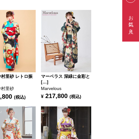
お気に入り
中村里砂 レトロ振
マーベラス 深緑に金彩と
[…]
中村里砂
Marvelous
217,800
,800
¥
(税込)
(税込)