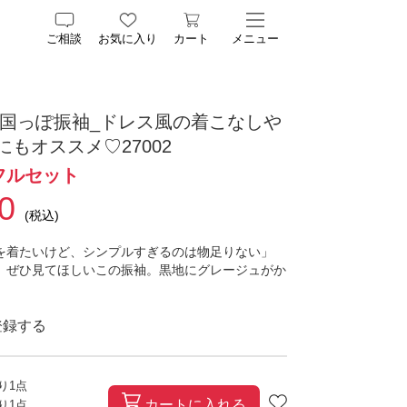
ご相談
お気に入り
カート
メニュー
韓国っぽ振袖_ドレス風の着こなしや
にもオススメ♡27002
フルセット
0
(税込)
を着たいけど、シンプルすぎるのは物足りない」
、ぜひ見てほしいこの振袖。黒地にグレージュがか
大輪の薔薇が咲き誇るこの振袖は、振袖の上品さを
な存在感と個性を兼ね備えています。
登録する
の洗練されたコントラストー
の唐草文様がヨーロピアンな気品を漂わせる柄に、
ワイトの大輪薔薇が主役となる豪華な上前——。ガ
残り
1
点
ちながら、花びらの色の優しい雰囲気を演出しま
カートに入れる
残り
1
点