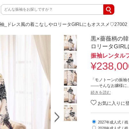
袖_ドレス風の着こなしやロリータGIRLにもオススメ♡27002
黒×薔薇柄の
ロリータGIRL
振袖レンタル
¥
238,00
「モノトーンの振袖
——そんなお嬢様に
った白の唐草文様と
続きを読む
持ちながら、圧倒的
お気に入りに
ーモノトーン×花柄
グレージュホワイト
淡いピンクとオフホ
2027年成人式
/ 
ーリーな存在感を持
2028年成人式
/ 