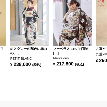
オフ
紺とグレーの配色に赤白
マーベラス 白×こげ茶の
九重×中
の[…]
[…]
九重×
Marvelous
PETIT BLANC
250
¥
217,800
238,000
¥
(税込)
¥
(税込)