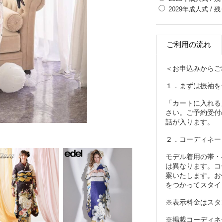
す。はたちの集いの
2029年成人式
/ 
く着姿が叶います。
ー黒レースグローブ
ご利用の流れ
黒いレースのロング
ィネートは、韓国ガ
イル。「振袖×グロ
＜お申込みからご
ースラリと見せる、
１．まずは振袖を
白×黒のコントラス
「カートに入れる
見せてくれる効果が
さい。ご予約受付
が全身に映え、小柄
話が入ります。
な体型のお嬢様にも
２．コーディネー
ーこんなお嬢様にお
個性的でおしゃれな
モデル着用の帯・
嬢様にぜひ。ネット
は異なります。コ
案いたします。お
をつかってスタイ
※表示料金はスタ
※掲載コーディネ