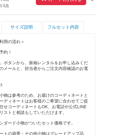
会場でも、前撮りの写真でも、どこにいても目を引
残り
1
点
で、今どき感を格上げー
サイズ説明
フルセット内容
グローブとフラワーヘッドドレスを合わせたコーデ
ーリートレンドと和の美意識が融合したようなスタ
ーブ」のSNS映えコーデとしても大人気です。
利用の流れ＞
モノトーンの魔法ー
予約！
トは、縦のラインを強調してスタイルをすっきりと
」ボタンから、振袖レンタルをお申し込みくだ
あります。高身長のお嬢様は大輪薔薇のスケール感
のメールと、担当者からご注文内容確認のお電
なお嬢様は上半身の黒が引き締め効果を発揮。どん
自信を持っておすすめできる振袖です。
ト
すすめー
振袖を探しているお嬢様、ファッション上級者のお
小物は参考のため、お届けのコーディネートと
レンタルはお早めのご予約がおすすめです。
ーディネートはお客様のご希望に合わせてご提
任せコーディネートもOK、お電話や公式LINE
リストと相談もしていただけます。
ンダード小物がついたセット価格です。
ートの袋帯・その他小物はグレードアップ品