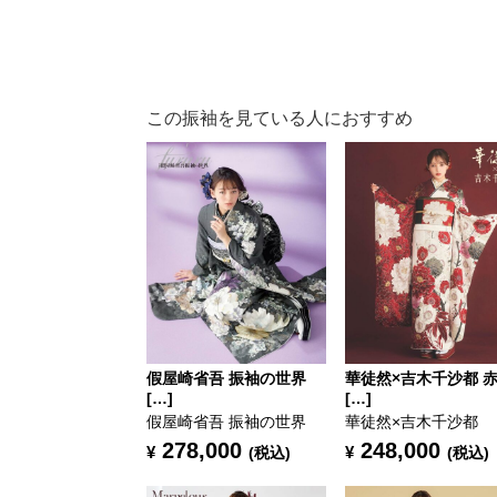
この振袖を見ている人におすすめ
假屋崎省吾 振袖の世界
華徒然×吉木千沙都 
[…]
[…]
假屋崎省吾 振袖の世界
華徒然×吉木千沙都
278,000
248,000
¥
¥
(税込)
(税込)