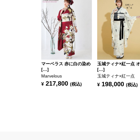
マーベラス 赤に白の染め
玉城ティナ×紅一点 
[…]
[…]
Marvelous
玉城ティナ×紅一点
217,800
198,000
¥
(税込)
¥
(税込)