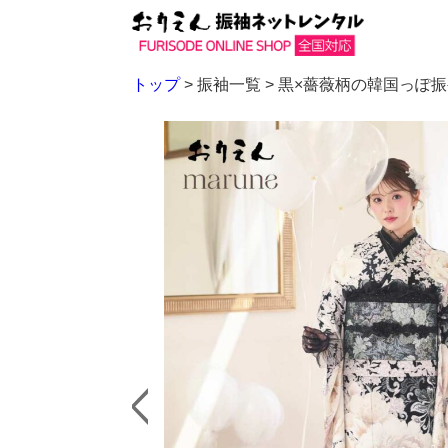
トップ
> 振袖一覧 >
黒×薔薇柄の韓国っぽ振