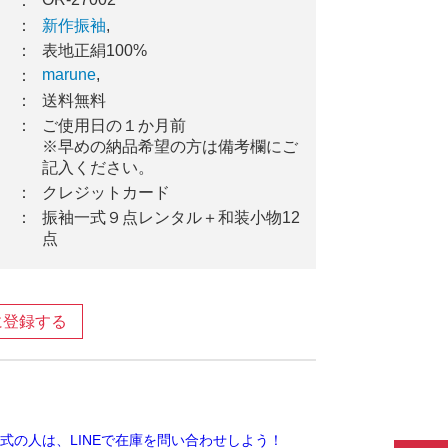
：
：
新作振袖
,
：
表地正絹100%
marune
,
：
：
送料無料
：
ご使用日の１か月前
※早めの納品希望の方は備考欄にご
記入ください。
：
クレジットカード
：
振袖一式９点レンタル＋和装小物12
点
に登録する
ook
ter
ine
式の人は、LINEで在庫を問い合わせしよう！