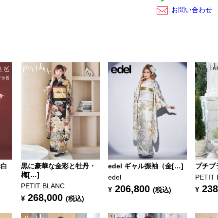
お問い合わせ
赤白
黒に豪華な金彩と牡丹・
edel ギャル振袖（金[…]
プチブラ
梅[…]
edel
PETIT
PETIT BLANC
206,800
238
¥
¥
(税込)
268,000
¥
(税込)