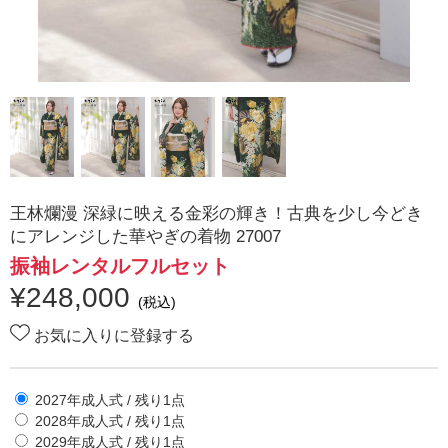
王林爛漫 深緑に映える金彩の輝き！古典を少し今どき
にアレンジした華やぎの着物 27007
振袖レンタルフルセット
¥
248,000
(税込)
お気に入りに登録する
2027年成人式
/ 残り
1
点
2028年成人式
/ 残り
1
点
2029年成人式
/ 残り
1
点