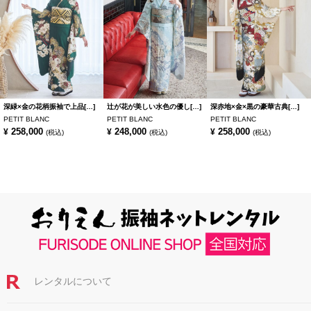
深緑×金の花柄振袖で上品[…]
辻が花が美しい水色の優し[…]
深赤地×金×黒の豪華古典[…]
PETIT BLANC
PETIT BLANC
PETIT BLANC
258,000
248,000
258,000
¥
¥
¥
(税込)
(税込)
(税込)
レンタルについて