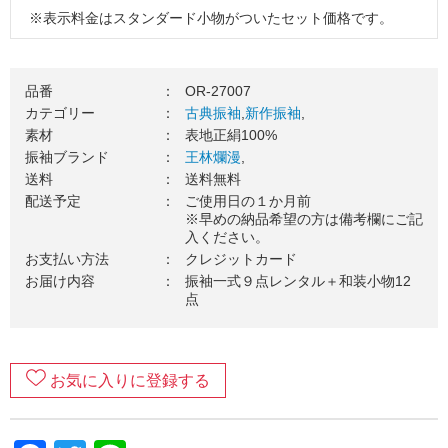
※表示料金はスタンダード小物がついたセット価格です。
※掲載コーディネートの袋帯・その他小物はグレードアップ
品（要別途料金）を使用しています。
品番
：
OR-27007
３．振袖一式をお届け（送料無料）
カテゴリー
：
古典振袖
,
新作振袖
,
素材
：
表地正絹100%
ご使用日の１カ月前を目安に、振袖一式をお送りいたしま
振袖ブランド
：
王林爛漫
,
す。お届け日のご希望がございましたら、お気軽にご相談く
送料
：
送料無料
ださい。
配送予定
：
ご使用日の１か月前
４．ご成人式当日（ご使用日）
※早めの納品希望の方は備考欄にご記
入ください。
振袖を着て、最高の記念日を楽しみましょう！当日の着付
お支払い方法
：
クレジットカード
け・ヘアセットの手配はお忘れなくご準備をお願いします。
お届け内容
：
振袖一式９点レンタル＋和装小物12
点
５．ご返却
ご着用が終わりましたら、翌日中に郵送でご返却ください。
万一の汚れが心配な方は、安心ガードのご加入がおすすめで
す。
お気に入りに登録する
６．返却完了！
ご返却内容が確認できましたら、当店から受け取りの連絡が