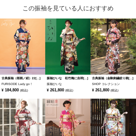
この振袖を見ている人におすすめ
古典振袖（桜柄／紺）22[…]
振袖ひいな 松竹梅に吉祥[…]
古典振袖（金駒刺繍絞り柄[…]
FURISODE Lady go！
振袖ひいな
SHOP コレクション
184,800
261,800
261,800
¥
¥
¥
(税込)
(税込)
(税込)