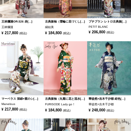
王林爛漫OR-326 赤[…]
古典振袖（雪輪に花づくし[…]
プチブラン レトロ古典振[…]
PETIT BLANC
王林爛漫
縁結美
206,800
¥
217,800
184,800
(税込)
¥
¥
(税込)
(税込)
マーベラス 深緑×紫のシ[…]
古典振袖（丸菊に花と流水[…]
華徒然×吉木千沙都 紺色[…]
Marvelous
FURISODE Lady go！
華徒然×吉木千沙都
217,800
¥
(税込)
184,800
248,000
¥
¥
(税込)
(税込)