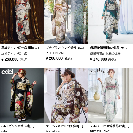
玉城ティナ×紅一点 振袖[…]
プチブラン キレイ振袖（[…]
假屋崎省吾振袖の世界 モ[…]
PETIT BLANC
玉城ティナ×紅一点
假屋崎省吾 振袖の世界
206,800
¥
250,800
(税込)
278,000
¥
¥
(税込)
(税込)
edel ギャル振袖（琳[…]
マーベラス 白×こげ茶の[…]
シルバー×白大輪牡丹の淡[…]
edel
Marvelous
PETIT BLANC