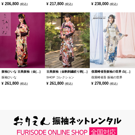
206,800
217,800
238,000
¥
¥
¥
(税込)
(税込)
(税込)
振袖ひいな 古典振袖（金[…]
古典振袖（金駒刺繍絞り柄[…]
假屋崎省吾振袖の世界 白[…]
振袖ひいな
SHOP コレクション
假屋崎省吾 振袖の世界
261,800
261,800
278,000
¥
¥
¥
(税込)
(税込)
(税込)