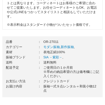
トとは異なります。コーディネートはお客様のご希望に合わ
せてご提案いたします。お任せコーディネートもOK、お電話
や公式LINEをつかってスタイリストと相談もしていただけま
す。
※表示料金はスタンダード小物がついたセット価格です。
※掲載コーディネートの袋帯・その他小物はグレードアップ
品（要別途料金）を使用しています。
品番
：
OR-27011
３．振袖一式をお届け（送料無料）
カテゴリー
：
モダン振袖
,
新作振袖
,
素材
：
表地正絹100%
ご使用日の１カ月前を目安に、振袖一式をお送りいたしま
振袖ブランド
：
SIA －紫彩－
,
す。お届け日のご希望がございましたら、お気軽にご相談く
送料
：
送料無料
ださい。
配送予定
：
ご使用日の１か月前
４．ご成人式当日（ご使用日）
※早めの納品希望の方は備考欄にご記
入ください。
振袖を着て、最高の記念日を楽しみましょう！当日の着付
お支払い方法
：
クレジットカード
け・ヘアセットの手配はお忘れなくご準備をお願いします。
お届け内容
：
振袖一式９点レンタル＋和装小物12
点
５．ご返却
ご着用が終わりましたら、翌日中に郵送でご返却ください。
万一の汚れが心配な方は、安心ガードのご加入がおすすめで