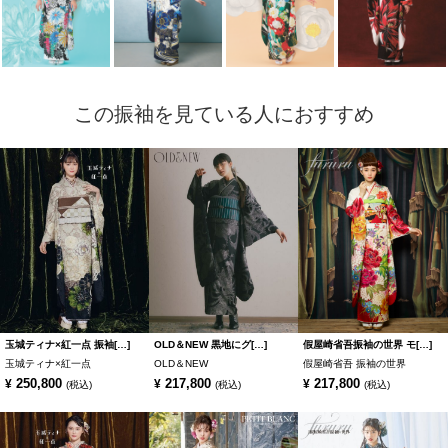
この振袖を見ている人におすすめ
玉城ティナ×紅一点 振袖[…]
OLD＆NEW 黒地にグ[…]
假屋崎省吾振袖の世界 モ[…]
玉城ティナ×紅一点
OLD＆NEW
假屋崎省吾 振袖の世界
250,800
217,800
217,800
¥
¥
¥
(税込)
(税込)
(税込)