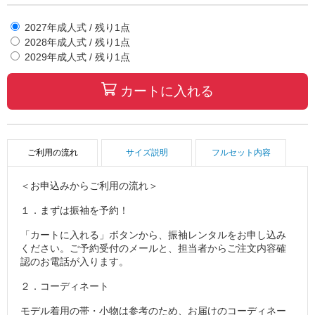
大柄の振袖は、身長がある方ほどその魅力が際立ちます。漆黒
の地色に大輪の花々が全身にダイナミックに広がる様は、高身
2027年成人式
/ 残り
1
点
長のお嬢様が纏うことで初めて完成する迫力の美しさ。158cm
2028年成人式
/ 残り
1
点
以上のお嬢様には特に自信を持っておすすめしたい一着です。
2029年成人式
/ 残り
1
点
ー漆黒のスタイル美——どんな体型にも映える引き締めカラー
カートに入れる
黒は縦のラインを強調してスタイルをすっきり見せてくれる最
高の引き締めカラー。ぽっちゃりが気になるお嬢様も自信を持
って纏えます。細身のお嬢様には大柄の豪華さが全身に映え、
小柄なお嬢様はゴールドの明るさが存在感を高めてくれます。
ご利用の流れ
サイズ説明
フルセット内容
ーこんなお嬢様におすすめー
＜お申込みからご利用の流れ＞
「黒振袖の中でも、ほかと全然違う一着を選びたい」そんな個
性派のお嬢様へ。前撮りでも成人式本番でも圧倒的な写真が撮
１．まずは振袖を予約！
れる一着です。ネットレンタルはお早めのご予約がおすすめで
す。
「カートに入れる」ボタンから、振袖レンタルをお申し込み
ください。ご予約受付のメールと、担当者からご注文内容確
認のお電話が入ります。
２．コーディネート
モデル着用の帯・小物は参考のため、お届けのコーディネー