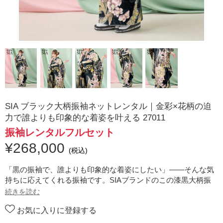
SIA ブラック大柄振袖ネットレンタル｜金彩×花柄の迫
力で誰よりも印象的な着姿を叶える 27011
振袖レンタルフルセット
¥
268,000
(税込)
「黒の振袖で、誰よりも印象的な着姿にしたい」——そんな気
持ちに応えてくれる振袖です。SIAブランドのこの漆黒大柄振
袖は、墨を流したような黒の濃淡と、金彩×大輪花柄の迫力
続きを読む
で、はたちの集いの会場でもひときわ存在感を放つ一着です。
お気に入りに登録する
ー高身長のお嬢様の魅力を最大限に引き出すー