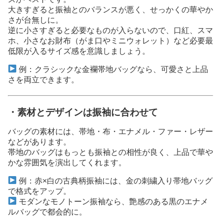
大きすぎると振袖とのバランスが悪く、せっかくの華やか
さが台無しに。
逆に小さすぎると必要なものが入らないので、口紅、スマ
ホ、小さなお財布（がま口やミニウォレット）など必要最
低限が入るサイズ感を意識しましょう。
例：クラシックな金襴帯地バッグなら、可愛さと上品
さを両立できます。
・素材とデザインは振袖に合わせて
バッグの素材には、帯地・布・エナメル・ファー・レザー
などがあります。
帯地のバッグはもっとも振袖との相性が良く、上品で華や
かな雰囲気を演出してくれます。
例：赤×白の古典柄振袖には、金の刺繍入り帯地バッグ
で格式をアップ。
モダンなモノトーン振袖なら、艶感のある黒のエナメ
ルバッグで都会的に。