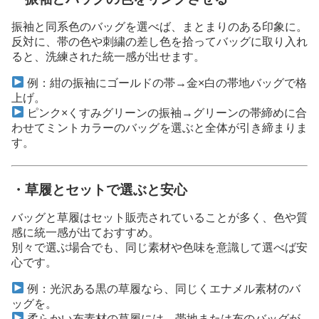
振袖と同系色のバッグを選べば、まとまりのある印象に。
反対に、帯の色や刺繍の差し色を拾ってバッグに取り入れ
ると、洗練された統一感が出せます。
例：紺の振袖にゴールドの帯→金×白の帯地バッグで格
上げ。
ピンク×くすみグリーンの振袖→グリーンの帯締めに合
わせてミントカラーのバッグを選ぶと全体が引き締まりま
す。
・草履とセットで選ぶと安心
バッグと草履はセット販売されていることが多く、色や質
感に統一感が出ておすすめ。
別々で選ぶ場合でも、同じ素材や色味を意識して選べば安
心です。
例：光沢ある黒の草履なら、同じくエナメル素材のバ
ッグを。
柔らかい布素材の草履には、帯地または布のバッグが