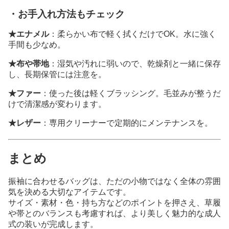
・お手入れ方法もチェック
★エナメル
：柔らかい布で軽く拭くだけでOK。水に強く
手間も少なめ。
★布や帯地
：湿気や汚れに弱いので、乾燥剤と一緒に保存
し、長期保管には注意を。
★ファー
：使った後は軽くブラッシング。毛並みが整うだ
けで清潔感が変わります。
★レザー
：専用クリーナーで定期的にメンテナンスを。
まとめ
振袖に合わせるバッグは、ただの小物ではなく全体の雰囲
気を決める大切なアイテムです。
サイズ・素材・色・持ち方などのポイントを押さえ、草履
や帯とのバランスも考慮すれば、より美しく魅力的な成人
式の装いが完成します。