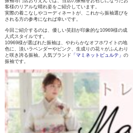
振袖専門店おりえんでは、当店の振袖をお召しになったお
客様のリアルな晴れ姿をご紹介しています。
実際の着こなしやコーディネートが、これから振袖選びを
される方の参考になれば幸いです。
今回ご紹介するのは、優しい笑顔が印象的な10969様の成
人式スタイルです。
10969様が選ばれた振袖は、やわらかなオフホワイトの地
色に、淡いラベンダーやピンク、生成りの花々がふんわり
と咲き誇る振袖。人気ブランド
「マミネットピュルテ」
の
振袖です。