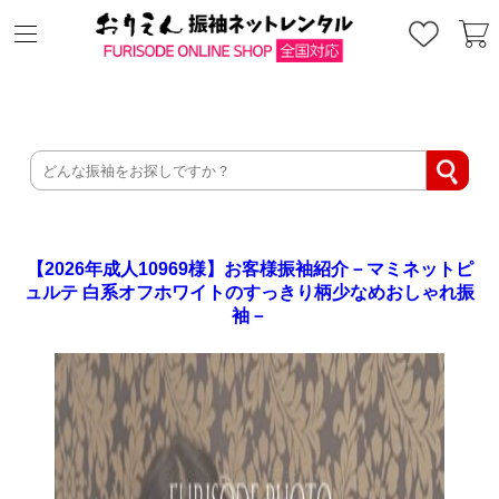
【2026年成人10969様】お客様振袖紹介－マミネットピ
ュルテ 白系オフホワイトのすっきり柄少なめおしゃれ振
袖－